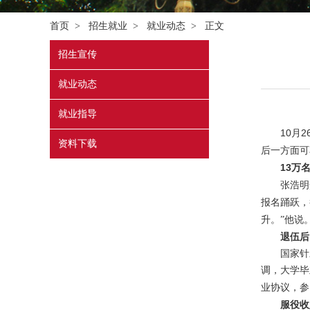
首页
>
招生就业
>
就业动态
> 正文
招生宣传
就业动态
就业指导
10
2
月
资料下载
后一方面可
13
万
张浩明介
报名踊跃，
升。”他说
退伍后由
国家针对
调，大学毕
业协议，参
服役收入