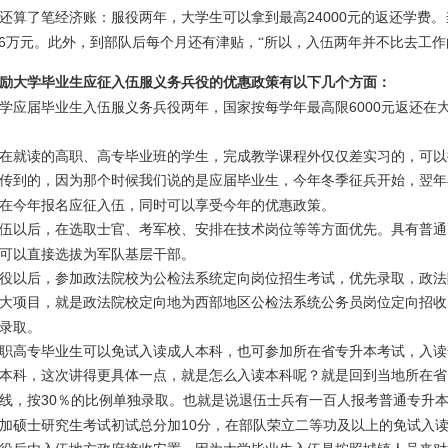
24000
还算了笔经济账：服役两年，大学生可以拿到最高
元的返还学费。
6
万元。此外，到部队后每个月还有津贴，“所以，入伍两年并不比去工作
励大学毕业生应征入伍服义务兵役的优惠政策有以下几个方面：
6000
应届毕业生入伍服义务兵役两年，国家按每学年最高限
元返还在
就读的高职、高专毕业班的学生，完成教学课程外仅仅差实习的，可以
传到的，因为那个时候我们说的是应届毕业生，今年冬季征兵开始，翌年
在今年报名应征入伍，同时可以享受今年的优惠政策。
以后，在选取士官、考军校、安排在技术岗位等等方面优先。具有普通
可以直接选拔为军队基层干部。
以后，参加政法院校为公检法系统定向岗位招生考试，优先录取，政法
大项目，就是政法院校定向地为西部地区公检法系统公务员岗位定向招收
录取。
高专毕业生可以免试入读成人本科，也可参加所在省专升本考试，入读
本科，这次讲得更具体一点，就是怎么入读本科呢？就是回到当地所在省
30
线，按
％的比例单独录取。也就是说退伍士兵有一百人报考普通专升
10
硕士研究生考试初试总分加
分，在部队荣立二等功及以上的免试入