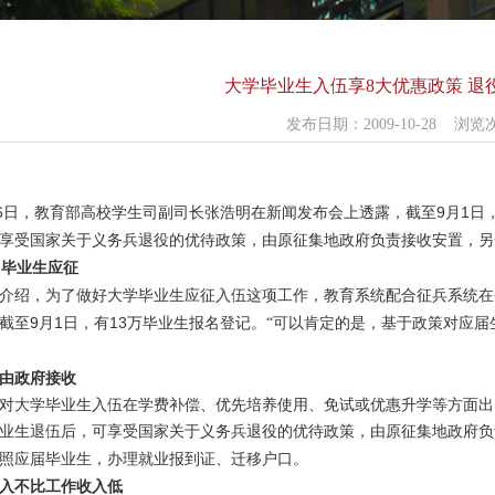
大学毕业生入伍享8大优惠政策 退
发布日期：2009-10-28 浏
6
9
1
日，教育部高校学生司副司长张浩明在新闻发布会上透露，截至
月
日
享受国家关于义务兵退役的优待政策，由原征集地政府负责接收安置，另
名毕业生应征
绍，为了做好大学毕业生应征入伍这项工作，教育系统配合征兵系统在
9
1
13
截至
月
日，有
万毕业生报名登记。“可以肯定的是，基于政策对应届
。
政府接收
大学毕业生入伍在学费补偿、优先培养使用、免试或优惠升学等方面出
业生退伍后，可享受国家关于义务兵退役的优待政策，由原征集地政府负
照应届毕业生，办理就业报到证、迁移户口。
不比工作收入低